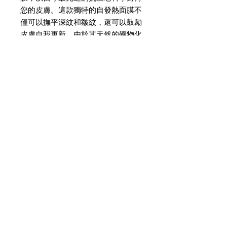
您的皮膚。這款獨特的自發熱面膜不
僅可以撫平深紋和皺紋，還可以鼓勵
皮膚自我更新。由於其天然的礦物化
合物在接觸水時會加熱，因此可以輕
柔地加熱，使您的皮膚吸收強大的紅
寶石寶石的增強和滋養特性。
成分
紅寶石晶體粉–磨皮
如何使用
高嶺土–排毒皮膚
肽–刺激膠原蛋白的產生
為了獲得最佳效果，請按照以下說明在
透明質酸–天然填充劑，吸收液體，
徹底清潔的臉上塗抹：攪拌內含物。
使皮膚更健康
徹底清潔面部。
曲酸–糾正膚色不均，消除黑色素
將四分之一的量分配到手掌中。
以打圈的方式輕輕按摩下巴，鼻
子，額頭和臉頰，以避開眼睛區
域，將其塗抹在潮濕的皮膚上。在
正常情況下，您會在治療過的地方