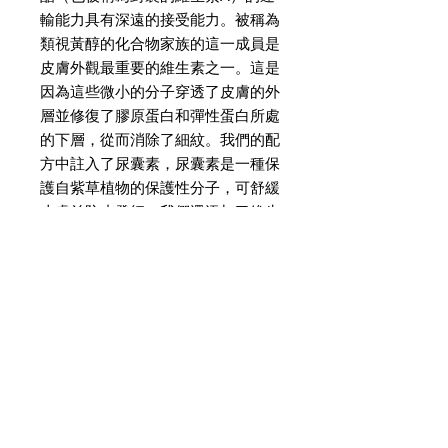
輸能力具有深遠的接受能力。被稱為
類視黃醇的化合物家族的這一成員是
皮膚外觀最重要的維生素之一。這是
因為這些微小的分子穿透了皮膚的外
層並修復了膠原蛋白和彈性蛋白所處
的下層，從而消除了細紋。我們的配
方中註入了尿囊素，尿囊素是一種保
護自紫草植物的保護性分子，可舒緩
皮膚並防止發紅。我們還添加了維生
素E，它是一種天然抗氧化劑和自由
基防禦劑，可對抗過早衰老。它可與
非洲乳木果油動態配合，該乳木果油
可通過脂肪酸改變皮膚，使細胞再
生，同時提供水分。
成分
24k金–促進血液循環