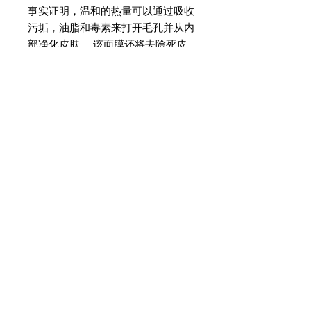
事实证明，温和的热量可以通过吸收
污垢，油脂和毒素来打开毛孔并从内
部净化皮肤。 该面膜还将去除死皮
细胞并刺激皮肤细胞更新。 为了获
得最佳效果，请一并使用永远无瑕的
黑钻石系列抗衰老面霜和精华素。
成分
钻石粉
使用步骤
高岭土
肽
* 用泡沫洗面奶彻底清洁面部
透明质酸
* 使用前请均匀搅拌热面膜
* 用美容刷均匀地在脸上涂上面膜
* 涂抹5滴促进维生素C（额头，鼻
子，下巴和双 颊）
* 轻轻按摩然后敷在脸上持续15分钟
* 15分钟后用温水冲洗然后就搽上日
用护肤品