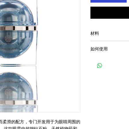
材料
钻石粉末
如何使用
维生素
玻尿酸
轻柔地涂在眼睛周围
胎原素
而柔滑的配方，专门开发用于为眼睛周围的
。 这款眼霜由超细钻石粉，天然植物药和