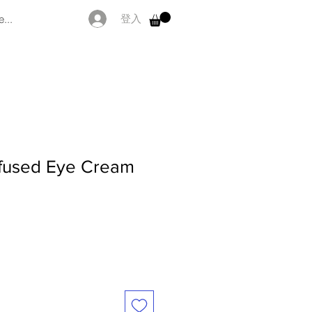
...
登入
fused Eye Cream