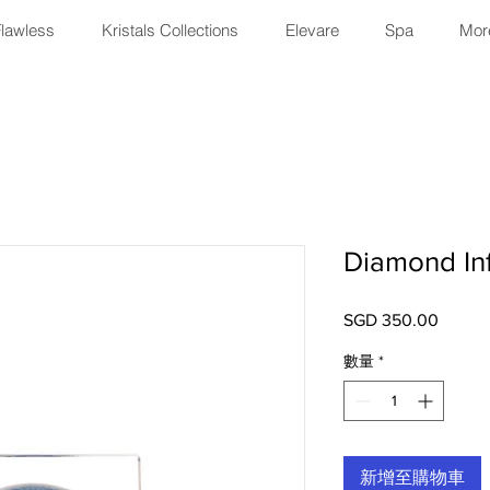
Flawless
Kristals Collections
Elevare
Spa
More
Diamond In
SGD 350.00
價
格
數量
*
新增至購物車